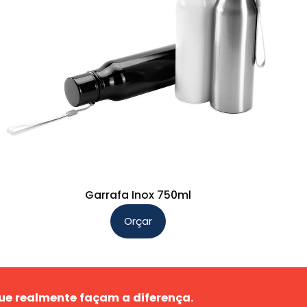
Garrafa Inox 750ml
Orçar
Este
produto
tem
várias
ue realmente façam a diferença.
variantes.