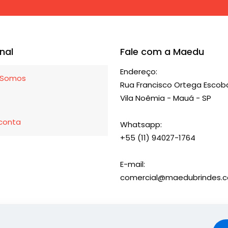
As
opções
podem
ser
onal
Fale com a Maedu
escolhidas
Endereço:
na
Somos
Rua Francisco Ortega Escoba
página
Vila Noêmia - Mauá - SP
do
produto
conta
Whatsapp:
+55 (11) 94027-1764
E-mail:
comercial@maedubrindes.c