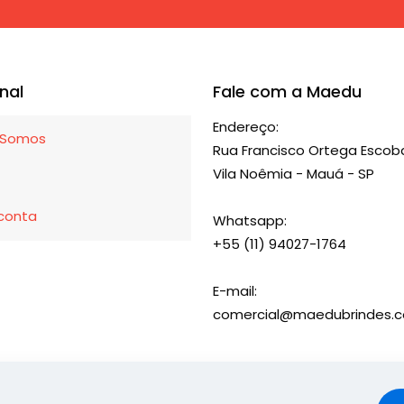
As
opções
podem
ser
onal
Fale com a Maedu
escolhidas
Endereço:
na
Somos
Rua Francisco Ortega Escoba
página
Vila Noêmia - Mauá - SP
do
produto
conta
Whatsapp:
+55 (11) 94027-1764
E-mail:
comercial@maedubrindes.c