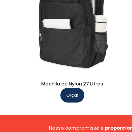
Mochila de Nylon 27 Litros
Orçar
Este
produto
tem
várias
Nosso compromisso é
proporcion
variantes.