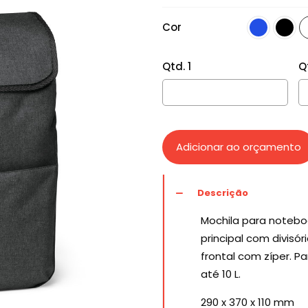
Cor
Qtd. 1
Q
Adicionar ao orçamento
Descrição
Mochila para noteb
principal com divisó
frontal com zíper. 
até 10 L.
290 x 370 x 110 mm