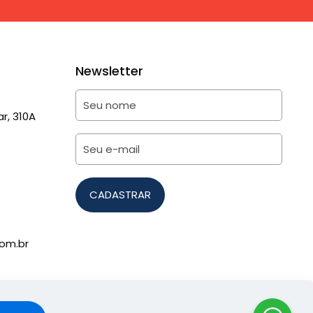
Newsletter
r, 310A
om.br