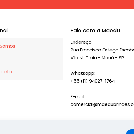
As
opções
podem
ser
onal
Fale com a Maedu
escolhidas
Endereço:
na
Somos
Rua Francisco Ortega Escoba
página
Vila Noêmia - Mauá - SP
do
produto
conta
Whatsapp:
+55 (11) 94027-1764
E-mail:
comercial@maedubrindes.c