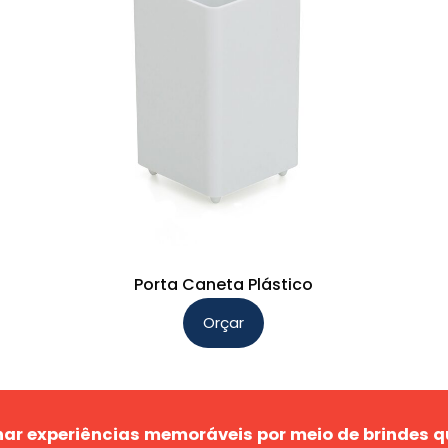
Porta Caneta Plástico
Orçar
Este
produto
tem
várias
ar experiências memoráveis por meio de brindes q
variantes.