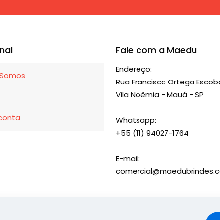
As
opções
podem
ser
onal
Fale com a Maedu
escolhidas
Endereço:
na
Somos
Rua Francisco Ortega Escoba
página
Vila Noêmia - Mauá - SP
do
produto
conta
Whatsapp:
+55 (11) 94027-1764
E-mail:
comercial@maedubrindes.c