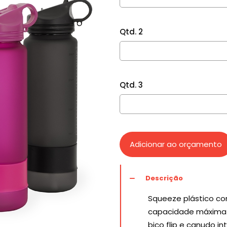
Qtd. 2
Qtd. 3
Adicionar ao orçamento
Descrição
Squeeze plástico c
capacidade máxima d
bico flip e canudo 