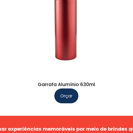
Garrafa Alumínio 630ml
Orçar
Este
produto
tem
várias
ar experiências memoráveis por meio de brindes q
variantes.